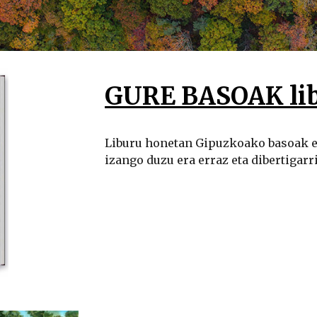
GURE BASOAK lib
Liburu honetan Gipuzkoako basoak e
izango duzu era erraz eta dibertigarri