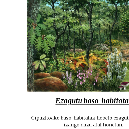
Ezagutu baso-habitat
Gipuzkoako baso-habitatak hobeto ezagu
izango duzu atal honetan.