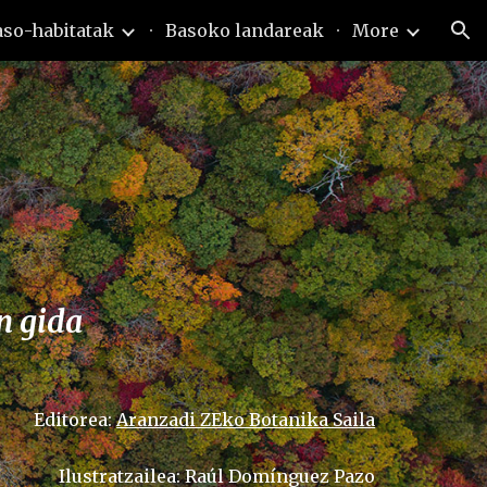
aso-habitatak
Basoko landareak
More
ion
n gida
Editorea:
Aranzadi ZEko Botanika Saila
Ilustratzailea: Raúl Domínguez Pazo