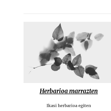
Herbarioa marrazten
Ikasi herbarioa egiten