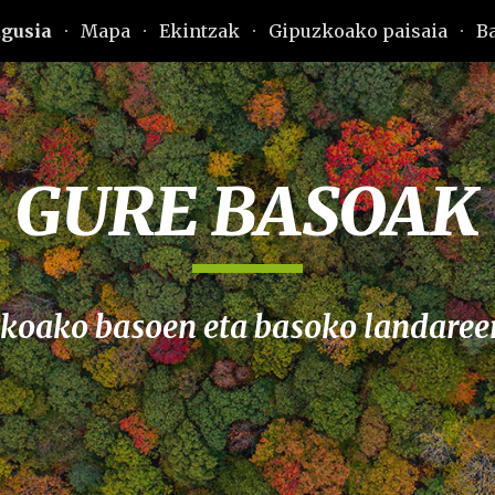
agusia
Mapa
Ekintzak
Gipuzkoako paisaia
B
ip to main content
Skip to navigat
GURE BASOAK
koako basoen eta basoko landaree