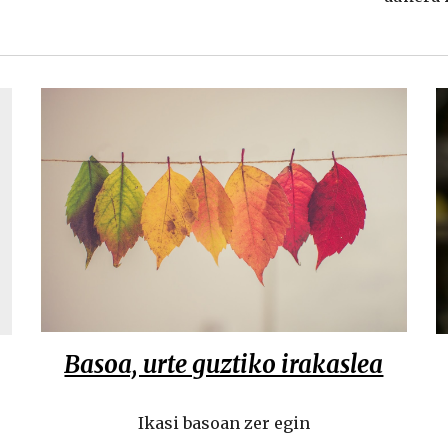
Basoa, urte guztiko irakaslea
Ikasi basoan zer egin