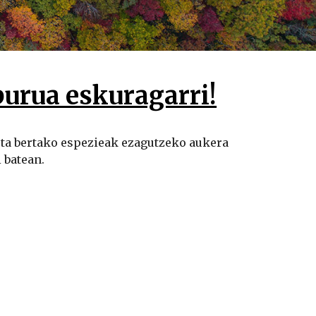
urua eskuragarri!
ta bertako espezieak ezagutzeko aukera
 batean.