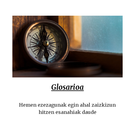
Glosarioa
Hemen ezezagunak egin ahal zaizkizun
hitzen esanahiak daude