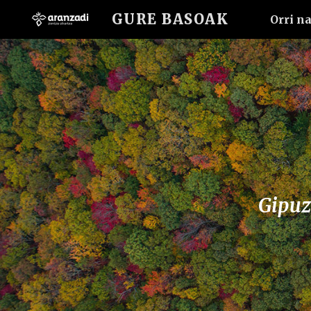
GURE BASOAK
Orri n
Sk
Gipuz