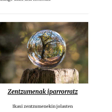
Zentzumenak iparrorratz
Ikasi zentzumenekin jolasten