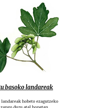
u basoko landareak
 landareak hobeto ezagutzeko
izango duzu atal honetan.