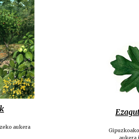
ak
Ezagut
tzeko aukera
Gipuzkoako
aukera 