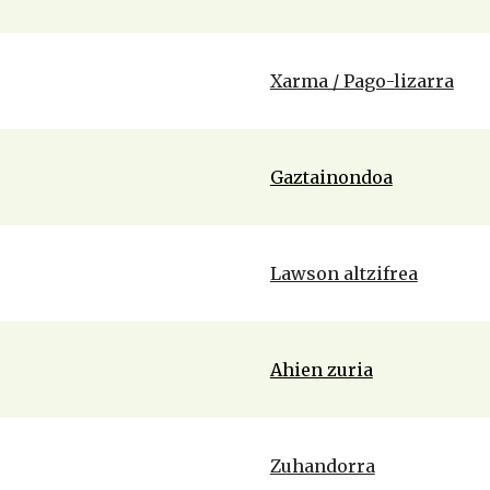
Xarma / Pago-lizarra
Gaztainondoa
Lawson altzifrea
Ahien zuria
Zuhandorra