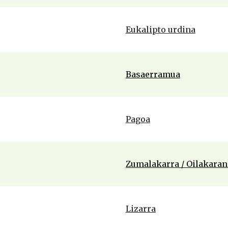
Eukalipto urdina
Basaerramua
Pagoa
Zumalakarra / Oilakaran
Lizarra