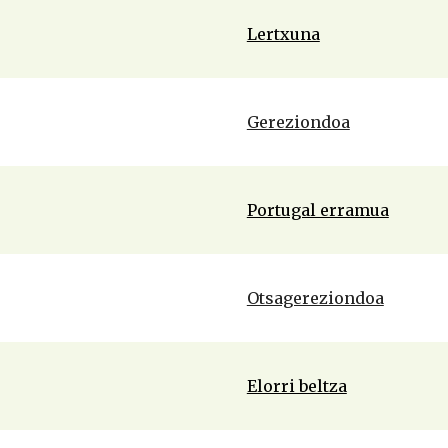
Lertxuna
Gereziondoa
Portugal erramua
Otsagereziondoa
Elorri beltza