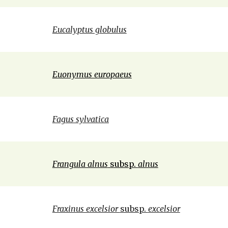
Eucalyptus globulus
Euonymus europaeus
Fagus sylvatica
Frangula alnus
 subsp. 
alnus
Fraxinus excelsior 
subsp. 
excelsior