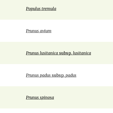
Populus tremula
Prunus avium
Prunus lusitanica 
subsp. 
lusitanica
Prunus padus 
subsp. 
padus
Prunus spinosa