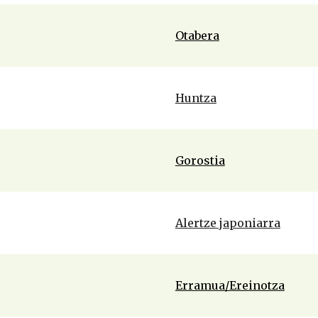
Otabera
Huntza
Gorostia
Alertze japoniarra
Erramua/Ereinotza