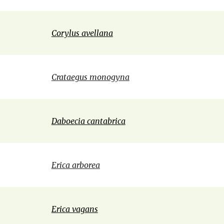
Corylus avellana
Crataegus monogyna
Daboecia cantabrica
Erica arborea
Erica vagans