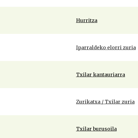
Hurritza
Iparraldeko elorri zuria
Txilar kantauriarra
Zurikatxa / Txilar zuria
Txilar burusoila