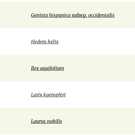
Genista hispanica 
subsp. 
occidentalis
Hedera helix
Ilex aquifolium
Larix kaempferi
Laurus nobilis