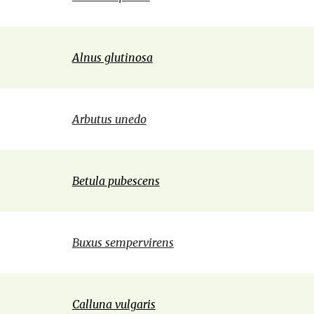
Alnus glutinosa
Arbutus unedo
Betula pubescens
Buxus sempervirens
Calluna vulgaris