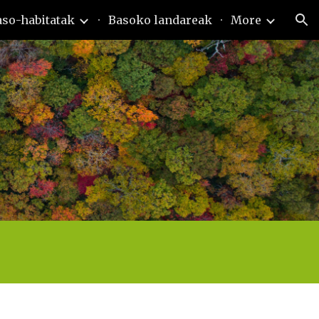
aso-habitatak
Basoko landareak
More
ion