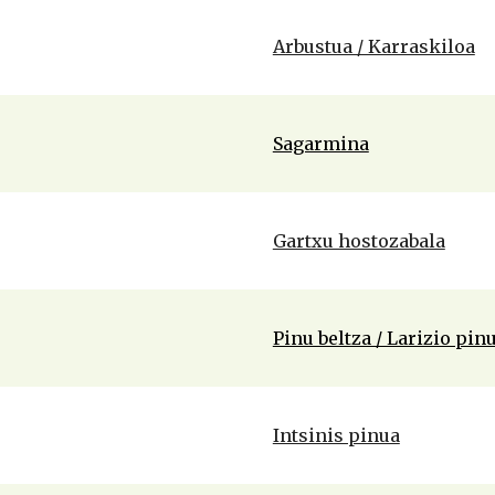
Arbustua / Karraskiloa
Sagarmina
Gartxu hostozabala
Pinu beltza / Larizio pin
Intsinis pinua