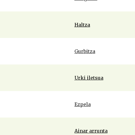
Haltza
Gurbitza
Urki iletsua
Ezpela
Ainar arrunta