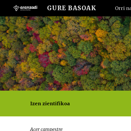
GURE BASOAK
Orri n
Sk
Izen zientifikoa
Acer campestre