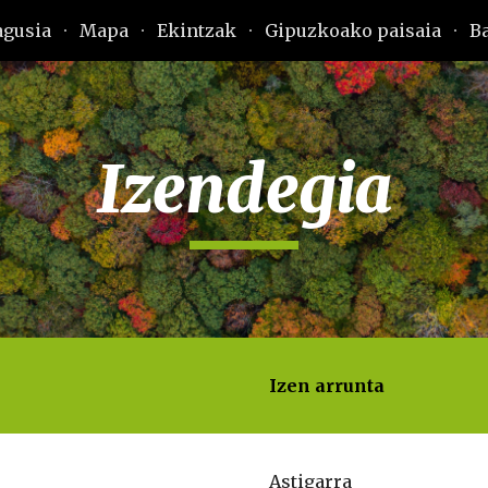
agusia
Mapa
Ekintzak
Gipuzkoako paisaia
B
ip to main content
Skip to navigat
Izendegia
Izen arrunta
Astigarra