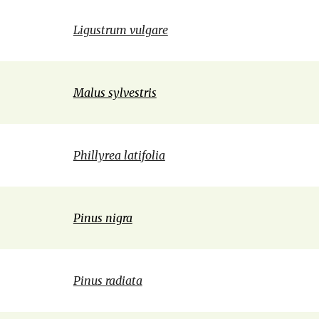
Ligustrum vulgare
Malus sylvestris
Phillyrea latifolia
Pinus nigra
Pinus radiata