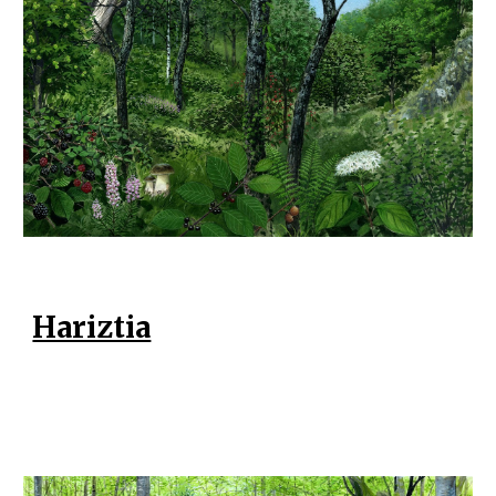
Hariztia