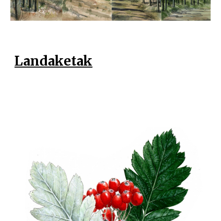
Landaketak