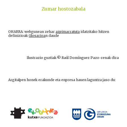
Zumar hostozabala
OHARRA: webgunean zehar
azpimarratuta
idatzitako hitzen
definizioak
Glosarioa
n daude
Ilustrazio guztiak © Raúl Domínguez Pazo-renak dira
Argitalpen honek erakunde eta enpresa hauen laguntza jaso du: