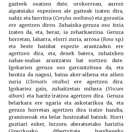
gazteek osatzen dute; orokorrean, aurrez
aipatutako espezieen ale gazteak izaten dira,
nahiz eta hurritza (
Corylus avellana
) eta gorostia
ere agertzen diren. Zuhaixka-geruza oso itxia
izaten da, eta, beraz, ia zeharkaezina. Geruza
horretan, laharra, elorri zuria, arrosa (
Rosa
sp.)
eta beste hainbat espezie arantzadun ere
agertzen dira, eta, denek batera, zuhaixken
nahas-mahas arantzatsu bat sortzen dute.
Igokarien geruza oso garrantzitsua da, eta
huntza da nagusi, baina aker-aihena eta aihen
zuria (
Clematis vitalba
) ere agertzen dira.
Igokariez gain, zuhaitzetan mihura (
Viscum
album
) eta haritz-iratzea agertzen dira. Geruza
belarkara ere ugaria eta askotarikoa da, eta
geruza horretan agertzen dira iratze handia,
gramineoak eta belar hostozabal batzuk. Horri
guztiari esker, lurzoru aberatsetako hariztia
Gipuzkoako dibertsitate handieneko