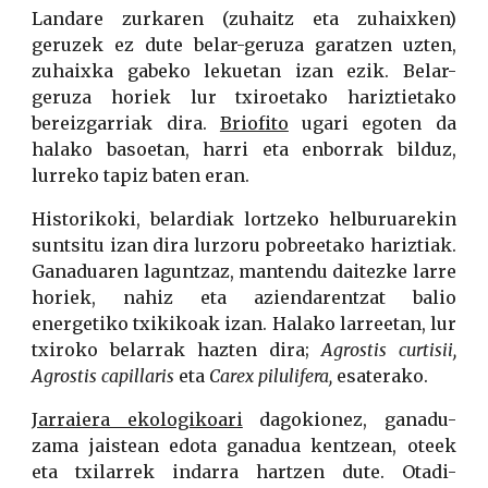
Landare zurkaren (zuhaitz eta zuhaixken)
geruzek ez dute belar-geruza garatzen uzten,
zuhaixka gabeko lekuetan izan ezik. Belar-
geruza horiek lur txiroetako hariztietako
bereizgarriak dira.
Briofito
ugari egoten da
halako basoetan, harri eta enborrak bilduz,
lurreko tapiz baten eran.
Historikoki, belardiak lortzeko helburuarekin
suntsitu izan dira lurzoru pobreetako hariztiak.
Ganaduaren laguntzaz, mantendu daitezke larre
horiek, nahiz eta aziendarentzat balio
energetiko txikikoak izan. Halako larreetan, lur
txiroko belarrak hazten dira;
Agrostis curtisii,
Agrostis capillaris
eta
Carex pilulifera,
esaterako.
Jarraiera ekologikoari
dagokionez, ganadu-
zama jaistean edota ganadua kentzean, oteek
eta txilarrek indarra hartzen dute. Otadi-