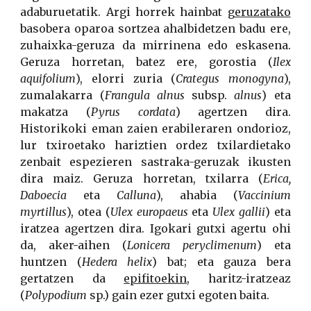
adaburuetatik. Argi horrek hainbat
geruzatako
basobera oparoa sortzea ahalbidetzen badu ere,
zuhaixka-geruza da mirrinena edo eskasena.
Geruza horretan, batez ere, gorostia (
Ilex
aquifolium
), elorri zuria (
Crategus monogyna
),
zumalakarra (
Frangula alnus
subsp.
alnus
) eta
makatza (
Pyrus cordata
) agertzen dira.
Historikoki eman zaien erabileraren ondorioz,
lur txiroetako hariztien ordez txilardietako
zenbait espezieren sastraka-geruzak ikusten
dira maiz. Geruza horretan, txilarra (
Erica,
Daboecia
eta
Calluna
), ahabia (
Vaccinium
myrtillus
), otea (
Ulex europaeus
eta
Ulex gallii
) eta
iratzea agertzen dira. Igokari gutxi agertu ohi
da, aker-aihen (
Lonicera peryclimenum
) eta
huntzen (
Hedera helix
) bat; eta gauza bera
gertatzen da
epifitoekin
, haritz-iratzeaz
(
Polypodium
sp.) gain ezer gutxi egoten baita.