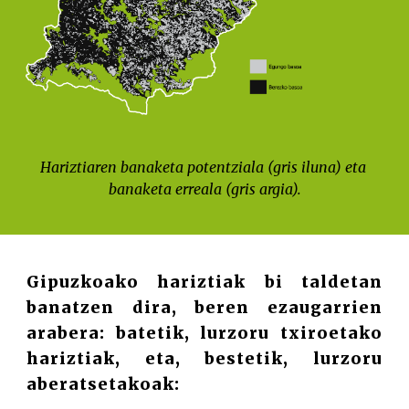
Hariztiaren banaketa potentziala (gris iluna) eta 
banaketa erreala (gris argia).
Gipuzkoako hariztiak bi taldetan
banatzen dira, beren ezaugarrien
arabera: batetik, lurzoru txiroetako
hariztiak, eta, bestetik, lurzoru
aberatsetakoak: