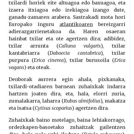
txilardi horiek eite altuagoa edo baxuagoa, eta
izaera itxiagoa edo irekiagoa izango dute,
ganadu-zamaren arabera. Sastrakadi mota hori
Europako inguru
atlantikoaren
bereizgarri
adierazgarrienetakoa da. Haren osaeran
hainbat txilar eta ote agertzen dira; adibidez,
txilar arrunta (
Calluna vulgaris
), txilar
kantabriarra (
Daboecia cantabrica
), txilar
purpura (
Erica cinerea
), txilar burusoila (
Erica
vagans
) eta oteak.
Denborak aurrera egin ahala, pixkanaka,
txilardi-otadiaren barnean zuhaixkak indarra
hartzen joaten dira, eta, hala, elorri zuria,
zumalakarra, laharra (
Rubus ulmifolius
), makatza
eta isatsa (
Cytisus scoparius
) agertzen dira.
Zuhaixkak baino motelago, baina lehiakorrago,
ordezkapen-basoetako zuhaitzak gailentzen