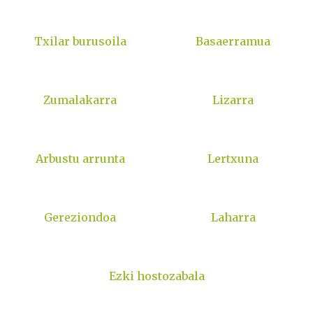
Txilar burusoila
Basaerramua
Zumalakarra
Lizarra
Arbustu arrunta
Lertxuna
Gereziondoa
Laharra
Ezki hostozabala