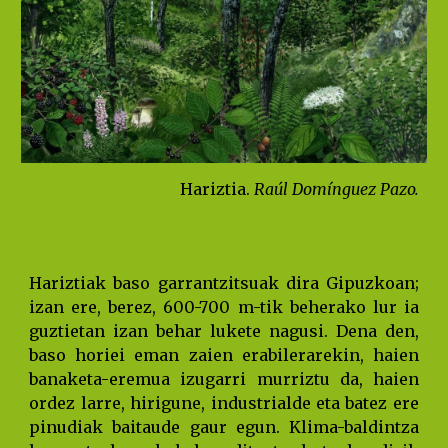
Hariztia. 
Raúl Domínguez Pazo.
Hariztiak baso garrantzitsuak dira Gipuzkoan;
izan ere, berez, 600-700 m-tik beherako lur ia
guztietan izan behar lukete nagusi. Dena den,
baso horiei eman zaien erabilerarekin, haien
banaketa-eremua izugarri murriztu da, haien
ordez larre, hirigune, industrialde eta batez ere
pinudiak baitaude gaur egun. Klima-baldintza