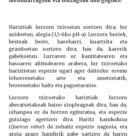
menditarragoak eta hotzagoak ditu gogoko.
Hariztiak lurzoru txiroetan sortzen dira; lur
azidoetan, alegia (3,5-6ko pH-a). Lurzoru horiek,
besteak beste, hareharri, kuartzita eta
granitoetan sortzen dira; hau da, karerik
gabekoetan. Lurraren ur kantitatearen eta
basoaren altitudearen arabera, lur txiroetako
hariztietan espezie ugari ager daitezke: eremu
lehorrenetako arte eta ametzetatik,
hezeenetako haltz eta pagoetaraino.
Lurzoru txiroetako hariztiak lurzoru
aberatsetakoak baino sinpleagoak dira, hau da,
oihanpea ez da horren egituratua, eta espezie
gutxiago agertzen dira. Haritz kanduduna
(
Quercus robur
) da zuhaitz espezie nagusia, eta
argia arazo handirik gabe sartzen da haren