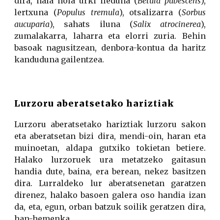
dira, hala nola urki ileduna (
Betula pubescens
),
lertxuna (
Populus tremula
), otsalizarra (
Sorbus
aucuparia
), sahats iluna (
Salix atrocinerea
),
zumalakarra, laharra eta elorri zuria. Behin
basoak nagusitzean, denbora-kontua da haritz
kanduduna gailentzea.
Lurzoru aberatsetako hariztiak
Lurzoru aberatsetako hariztiak lurzoru sakon
eta aberatsetan bizi dira, mendi-oin, haran eta
muinoetan, aldapa gutxiko tokietan betiere.
Halako lurzoruek ura metatzeko gaitasun
handia dute, baina, era berean, nekez basitzen
dira. Lurraldeko lur aberatsenetan garatzen
direnez, halako basoen galera oso handia izan
da, eta, egun, orban batzuk soilik geratzen dira,
han-hemenka.