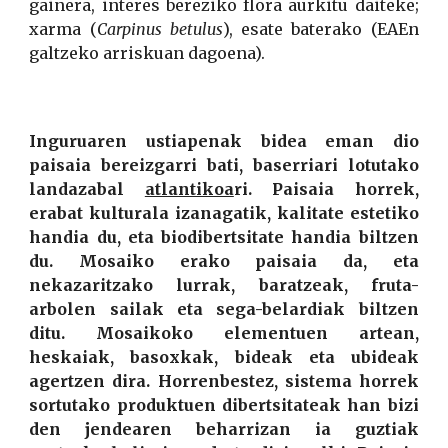
gainera, interes bereziko flora aurkitu daiteke;
xarma (
Carpinus betulus
), esate baterako (EAEn
galtzeko arriskuan dagoena).
Inguruaren ustiapenak bidea eman dio
paisaia bereizgarri bati, baserriari lotutako
landazabal
atlantikoa
ri. Paisaia horrek,
erabat kulturala izanagatik, kalitate estetiko
handia du, eta biodibertsitate handia biltzen
du. Mosaiko erako paisaia da, eta
nekazaritzako lurrak, baratzeak, fruta-
arbolen sailak eta sega-belardiak biltzen
ditu. Mosaikoko elementuen artean,
heskaiak, basoxkak, bideak eta ubideak
agertzen dira. Horrenbestez, sistema horrek
sortutako produktuen dibertsitateak han bizi
den jendearen beharrizan ia guztiak