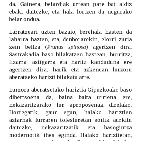
da. Gainera, belardiak urtean pare bat aldiz
ebaki daitezke, eta hala lortzen da negurako
belar ondua.
Larratzeari uzten bazaio, berehala hasten da
laharra hazten, eta, denborarekin, elorri zuria
zein beltza (
Prunus spinosa
) agertzen dira.
Sastrakadia baso bilakatzen hastean, hurritza,
lizarra, astigarra eta haritz kanduduna ere
agertzen dira, harik eta azkenean lurzoru
aberatseko harizti bilakatu arte.
Lurzoru aberatsetako hariztia Gipuzkoako baso
dibertsoena da, baina baita urriena ere,
nekazaritzarako lur aproposenak direlako.
Horregatik, gaur egun, halako hariztien
aztarnak lurraren tolesturetan soilik aurkitu
daitezke, nekazaritzatik eta basogintza
modernotik ihes eginda. Halako hariztietan,