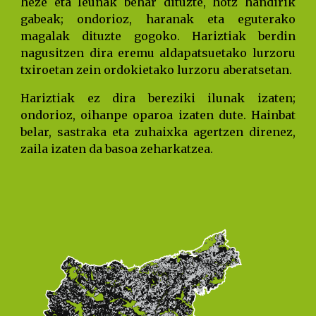
heze eta leunak behar dituzte, hotz handirik
gabeak; ondorioz, haranak eta eguterako
magalak dituzte gogoko. Hariztiak berdin
nagusitzen dira eremu aldapatsuetako lurzoru
txiroetan zein ordokietako lurzoru aberatsetan.
Hariztiak ez dira bereziki ilunak izaten;
ondorioz, oihanpe oparoa izaten dute. Hainbat
belar, sastraka eta zuhaixka agertzen direnez,
zaila izaten da basoa zeharkatzea.