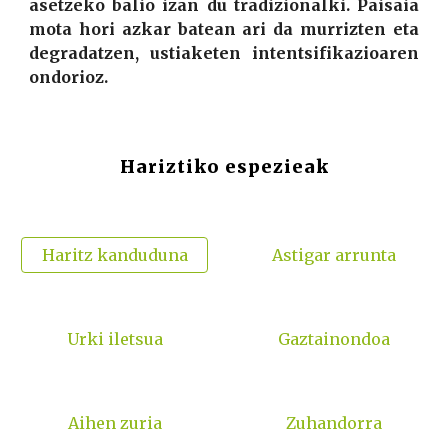
asetzeko balio izan du tradizionalki. Paisaia
mota hori azkar batean ari da murrizten eta
degradatzen, ustiaketen intentsifikazioaren
ondorioz.
Hariztiko espezieak
Haritz kanduduna
Astigar arrunta
Urki iletsua
Gaztainondoa
Aihen zuria
Zuhandorra