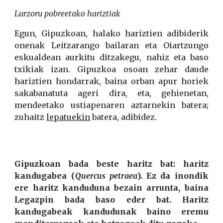
Lurzoru pobreetako hariztiak
Egun, Gipuzkoan, halako hariztien adibiderik
onenak Leitzarango bailaran eta Oiartzungo
eskualdean aurkitu ditzakegu, nahiz eta baso
txikiak izan. Gipuzkoa osoan zehar daude
hariztien hondarrak, baina orban apur horiek
sakabanatuta ageri dira, eta, gehienetan,
mendeetako ustiapenaren aztarnekin batera;
zuhaitz
lepatuekin
batera, adibidez.
Gipuzkoan bada beste haritz bat: haritz
kandugabea (
Quercus petraea
). Ez da inondik
ere haritz kanduduna bezain arrunta, baina
Legazpin bada baso eder bat. Haritz
kandugabeak kandudunak baino eremu