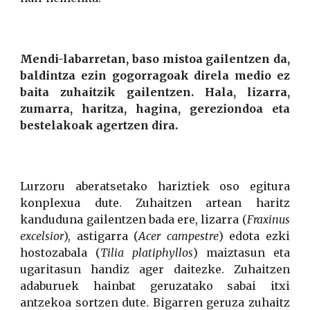
Mendi-labarretan, baso mistoa gailentzen da,
baldintza ezin gogorragoak direla medio ez
baita zuhaitzik gailentzen. Hala, lizarra,
zumarra, haritza, hagina, gereziondoa eta
bestelakoak agertzen dira.
Lurzoru aberatsetako hariztiek oso egitura
konplexua dute. Zuhaitzen artean haritz
kanduduna gailentzen bada ere, lizarra (
Fraxinus
excelsior
), astigarra (
Acer campestre
) edota ezki
hostozabala (
Tilia platiphyllos
) maiztasun eta
ugaritasun handiz ager daitezke. Zuhaitzen
adaburuek hainbat geruzatako sabai itxi
antzekoa sortzen dute. Bigarren geruza zuhaitz