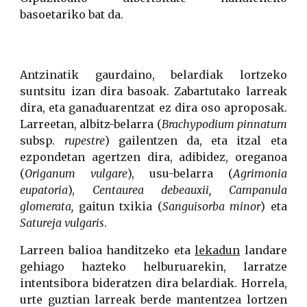
basoetariko bat da.
Antzinatik gaurdaino, belardiak lortzeko
suntsitu izan dira basoak. Zabartutako larreak
dira, eta ganaduarentzat ez dira oso aproposak.
Larreetan, albitz-belarra (
Brachypodium pinnatum
subsp.
rupestre
) gailentzen da, eta itzal eta
ezpondetan agertzen dira, adibidez, oreganoa
(
Origanum vulgare
), usu-belarra (
Agrimonia
eupatoria
),
Centaurea debeauxii, Campanula
glomerata,
gaitun txikia
(
Sanguisorba minor
) eta
Satureja vulgaris
.
Larreen balioa handitzeko eta
lekadun
landare
gehiago hazteko helburuarekin, larratze
intentsibora bideratzen dira belardiak. Horrela,
urte guztian larreak berde mantentzea lortzen