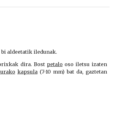
 bi aldeetatik iledunak.
orixkak dira. Bost
petalo
oso iletsu izaten
xurako
kapsula
(7-10 mm) bat da, gaztetan