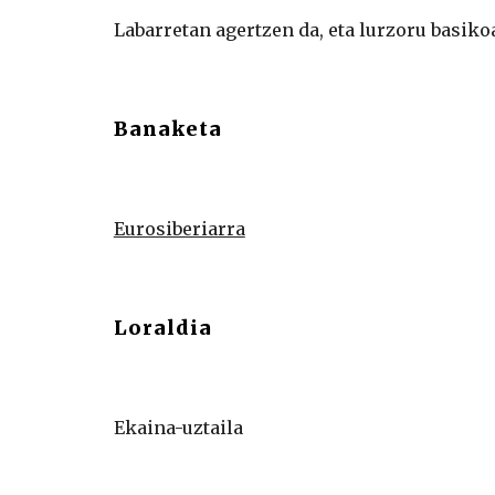
Labarretan agertzen da, eta lurzoru basiko
Banaketa
Eurosiberiarra
Loraldia
Ekaina-uztaila