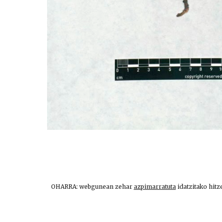
OHARRA: webgunean zehar
azpimarratuta
idatzitako hitz