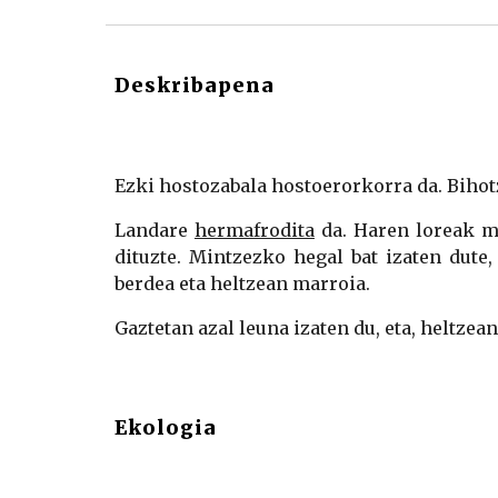
Deskribapena
Ezki hostozabala hostoerorkorra da. Bihot
Landare
hermafrodita
da. Haren loreak mi
dituzte. Mintzezko hegal bat izaten dute
berdea eta heltzean marroia.
Gaztetan azal leuna izaten du, eta, heltzean
Ekologia