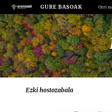
GURE BASOAK
Orri n
Sk
Ezki hostozabala