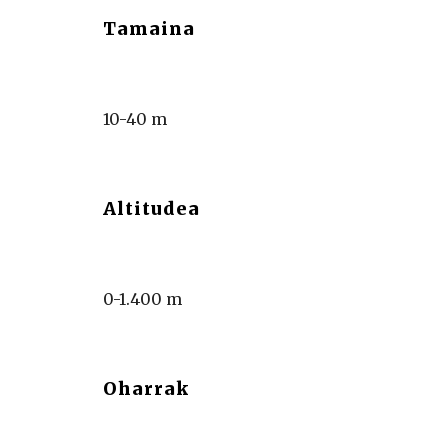
Tamaina
10-40 m
Altitudea
0-1.400 m
Oharrak