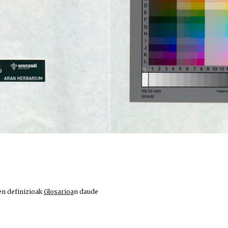
en definizioak
Glosarioa
n daude