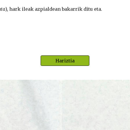
ata
), hark ileak azpialdean bakarrik ditu eta.
Hariztia