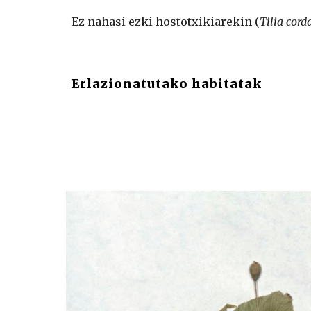
Ez nahasi ezki hostotxikiarekin (
Tilia cord
Erlazionatutako habitatak