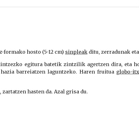
z-formako hosto (5-12 cm)
sinpleak
ditu, zerradunak eta
ntzezko egitura batetik zintzilik agertzen dira, eta h
, hazia barreiatzen laguntzeko. Haren fruitua
globo-it
, zartatzen hasten da. Azal grisa du.