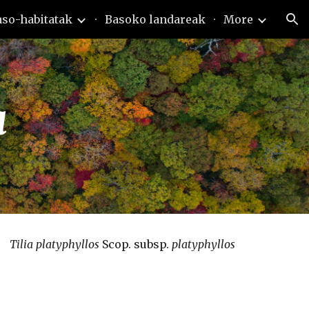
aso-habitatak
Basoko landareak
More
ion
a
Tilia platyphyllos 
Scop. subsp. 
platyphyllos