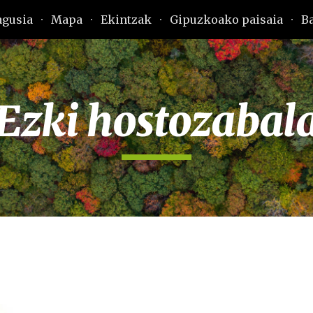
agusia
Mapa
Ekintzak
Gipuzkoako paisaia
B
ip to main content
Skip to navigat
Ezki hostozabal