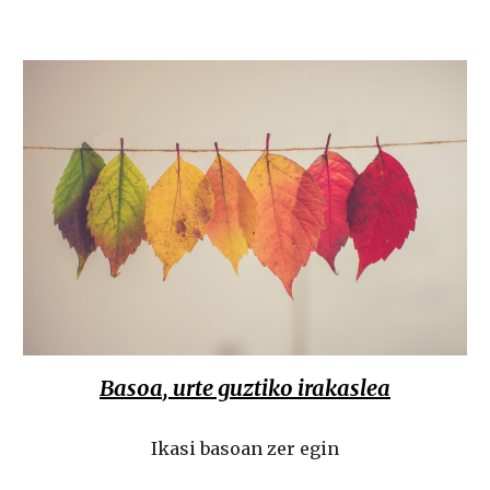
Basoa, urte guztiko irakaslea
Ikasi basoan zer egin