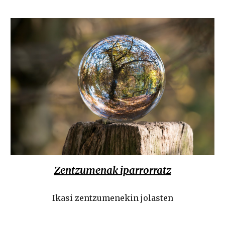
Zentzumenak iparrorratz
Ikasi zentzumenekin jolasten