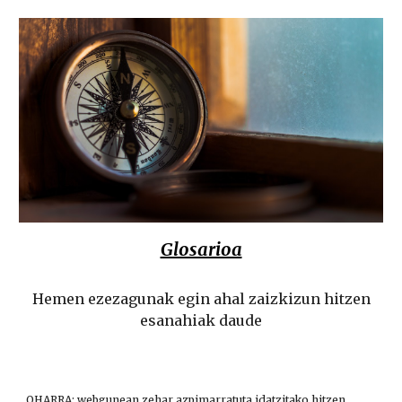
Glosarioa
Hemen ezezagunak egin ahal zaizkizun hitzen
esanahiak daude
OHARRA: webgunean zehar
azpimarratuta
idatzitako hitzen