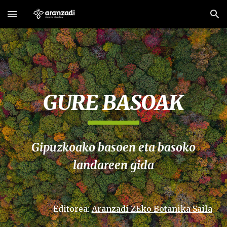
Skip to main content
Skip to navigation
GURE BASOAK
Gipuzkoako basoen eta basoko
landareen gida
Editorea:
Aranzadi ZEko Botanika Saila