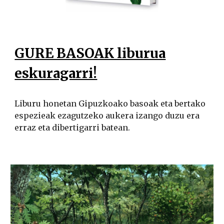
GURE BASOAK liburua
eskuragarri!
Liburu honetan Gipuzkoako basoak eta bertako
espezieak ezagutzeko aukera izango duzu era
erraz eta dibertigarri batean.