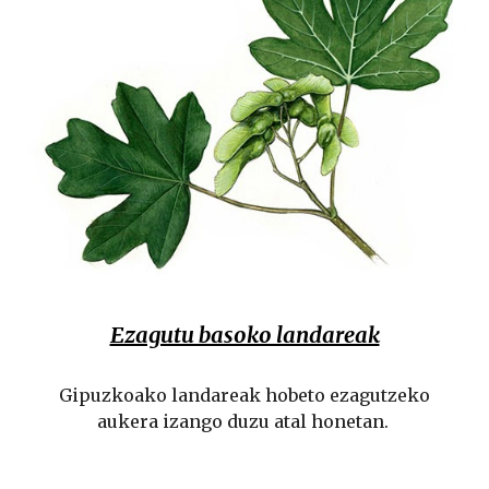
Ezagutu basoko landareak
Gipuzkoako landareak hobeto ezagutzeko
aukera izango duzu atal honetan.