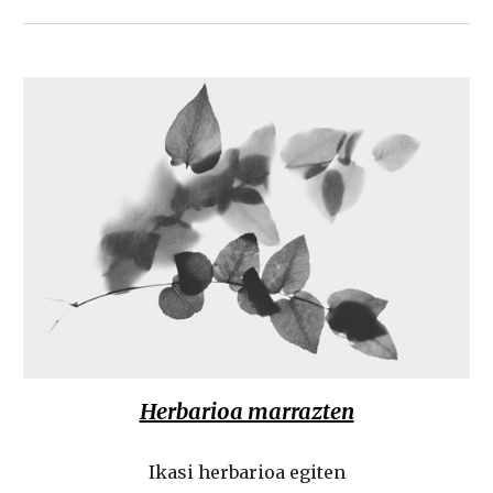
Herbarioa marrazten
Ikasi herbarioa egiten