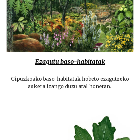
Ezagutu baso-habitatak
Gipuzkoako baso-habitatak hobeto ezagutzeko
aukera izango duzu atal honetan.