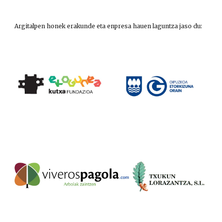
Argitalpen honek erakunde eta enpresa hauen laguntza jaso du: