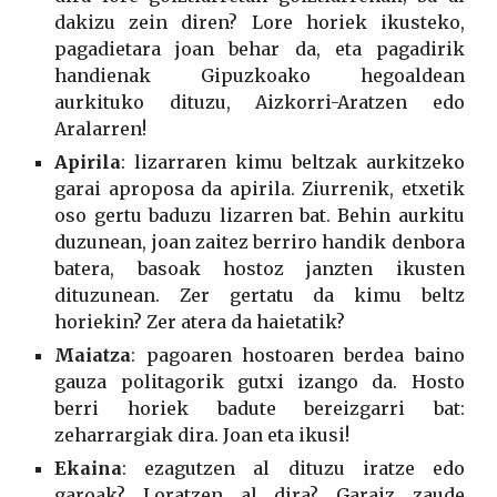
dakizu zein diren? Lore horiek ikusteko,
pagadietara joan behar da, eta pagadirik
handienak Gipuzkoako hegoaldean
aurkituko dituzu, Aizkorri-Aratzen edo
Aralarren!
Apirila
: lizarraren kimu beltzak aurkitzeko
garai aproposa da apirila. Ziurrenik, etxetik
oso gertu baduzu lizarren bat. Behin aurkitu
duzunean, joan zaitez berriro handik denbora
batera, basoak hostoz janzten ikusten
dituzunean. Zer gertatu da kimu beltz
horiekin? Zer atera da haietatik?
Maiatza
: pagoaren hostoaren berdea baino
gauza politagorik gutxi izango da. Hosto
berri horiek badute bereizgarri bat:
zeharrargiak dira. Joan eta ikusi!
Ekaina
: ezagutzen al dituzu iratze edo
garoak? Loratzen al dira? Garaiz zaude