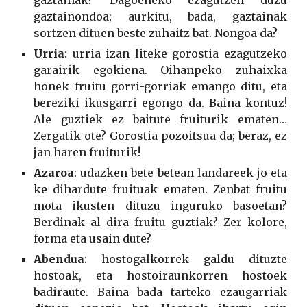
gaztainak? Dagoeneko ezagutzen duzu
gaztainondoa; aurkitu, bada, gaztainak
sortzen dituen beste zuhaitz bat. Nongoa da?
Urria
: urria izan liteke gorostia ezagutzeko
garairik egokiena.
Oihanpeko
zuhaixka
honek fruitu gorri-gorriak emango ditu, eta
bereziki ikusgarri egongo da. Baina kontuz!
Ale guztiek ez baitute fruiturik ematen…
Zergatik ote? Gorostia pozoitsua da; beraz, ez
jan haren fruiturik!
Azaroa
: udazken bete-betean landareek jo eta
ke dihardute fruituak ematen. Zenbat fruitu
mota ikusten dituzu inguruko basoetan?
Berdinak al dira fruitu guztiak? Zer kolore,
forma eta usain dute?
Abendua
: hostogalkorrek galdu dituzte
hostoak, eta hostoiraunkorren hostoek
badiraute. Baina bada tarteko ezaugarriak