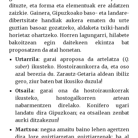
dituzte, eta forma eta elementuak ere aldatzen
zaizkie. Gainera, Gipuzkoako baso- eta landare-
dibertsitate handiak aukera ematen du urte
guztian basoaz gozatzeko, aldaketa txiki-handi
horietaz ohartzeko. Horren lagungarri, hilabete
bakoitzean egin daitekeen ekintza bat
proposatzen da atal honetan.
Urtarrila
: garai aproposa da artelatza (
Q.
suber
) ikusteko. Hostoiraunkorra da, eta oso
azal berezia du. Zarautz-Getaria aldean ibiliz
gero, ziur baten bat ikusiko duzula!
Otsaila
: garai ona da hostoiraunkorrak
ikusteko, hostogalkorren artean
nabarmentzen direlako. Konifero ugari
landatu dira Gipuzkoan; ea otsailean zenbat
aurki ditzakezun!
Martxoa
: negua amaitu baino lehen agertzen
dira lore goiztiarretan goiztiarrenak; ba al