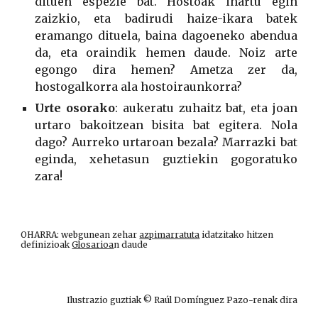
dituen espezie bat. Hostoak ihartu egin
zaizkio, eta badirudi haize-ikara batek
eramango dituela, baina dagoeneko abendua
da, eta oraindik hemen daude. Noiz arte
egongo dira hemen? Ametza zer da,
hostogalkorra ala hostoiraunkorra?
Urte osorako
: aukeratu zuhaitz bat, eta joan
urtaro bakoitzean bisita bat egitera. Nola
dago? Aurreko urtaroan bezala? Marrazki bat
eginda, xehetasun guztiekin gogoratuko
zara!
OHARRA: webgunean zehar
azpimarratuta
idatzitako hitzen
definizioak
Glosarioa
n daude
Ilustrazio guztiak © Raúl Domínguez Pazo-renak dira