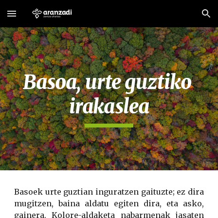
Skip to main content
Skip to navigation
Basoa, urte guztiko 
irakaslea
Basoek urte guztian inguratzen gaituzte; ez dira
mugitzen, baina aldatu egiten dira, eta asko,
gainera. Kolore-aldaketa nabarmenak jasaten