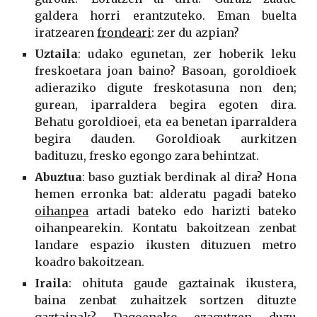
galdera horri erantzuteko. Eman buelta
iratzearen
frondeari
: zer du azpian?
Uztaila
: udako egunetan, zer hoberik leku
freskoetara joan baino? Basoan, goroldioek
adieraziko digute freskotasuna non den;
gurean, iparraldera begira egoten dira.
Behatu goroldioei, eta ea benetan iparraldera
begira dauden. Goroldioak aurkitzen
badituzu, fresko egongo zara behintzat.
Abuztua
: baso guztiak berdinak al dira? Hona
hemen erronka bat: alderatu pagadi bateko
oihanpea
artadi bateko edo harizti bateko
oihanpearekin. Kontatu bakoitzean zenbat
landare espazio ikusten dituzuen metro
koadro bakoitzean.
Iraila
: ohituta gaude gaztainak ikustera,
baina zenbat zuhaitzek sortzen dituzte