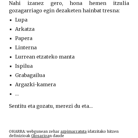
Nahi izanez gero, hona hemen itzulia
gozagarriago egin dezaketen hainbat tresna:
Lupa
Arkatza
Papera
Linterna
Lurrean etzateko manta
Ispilua
Grabagailua
Argazki-kamera
…
Sentitu eta gozatu, merezi du eta…
OHARRA: webgunean zehar
azpimarratuta
idatzitako hitzen
definizioak
Glosarioa
n daude