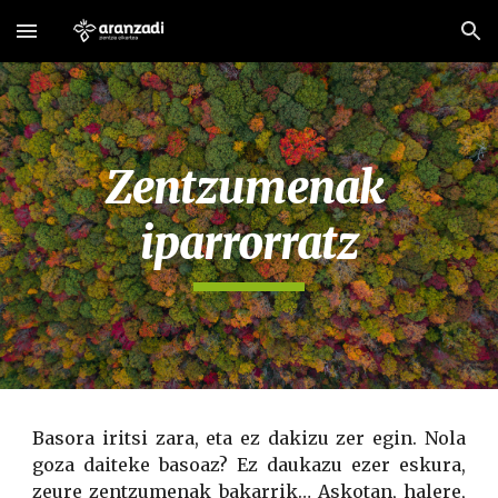
Skip to main content
Skip to navigation
Zentzumenak 
iparrorratz
Basora iritsi zara, eta ez dakizu zer egin. Nola
goza daiteke basoaz? Ez daukazu ezer eskura,
zeure zentzumenak bakarrik… Askotan, halere,