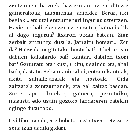
zentzumen batzuek bazterrean uzten dituzte
gainerakoak; ikusmenak, adibidez. Beraz, itxi
begiak… eta utzi entzumenari ingurua aztertzen.
Hasieran baliteke ezer ez entzutea, baina isilik
al dago ingurua? Itxaron pixka batean. Ziur
zerbait entzungo duzula. Jarraitu hotsari… Zer
da? Haizeak mugitutako hosto bat? Orbel artean
dabilen kakalardo bat? Kantari dabilen txori
bat? Gerturatu eta ikusi, ukitu, usaindu eta, ahal
bada, dastatu. Behatu animaliei, entzun kantuak,
ukitu zuhaitz-azalak eta hostoak… Gida
zaitzatela zentzumenek, eta gal zaitez basoan.
Zorte apur batekin, gainera, perretxiko,
masusta edo usain gozoko landareren batekin
egingo duzu topo.
Itxi liburua edo, are hobeto, utzi etxean, eta zure
sena izan dadila gidari.