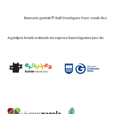
Ilustrazio guztiak © Raúl Domínguez Pazo-renak dira
Argitalpen honek erakunde eta enpresa hauen laguntza jaso du: