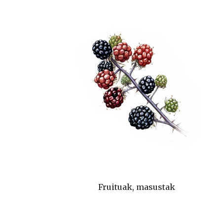
Fruituak, masustak