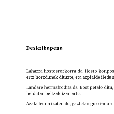
Deskribapena
Laharra hostoerorkorra da. Hosto
konpos
ertz horzdunak dituzte, eta azpialde iledu
Landare
hermafrodita
da. Bost
petalo
ditu,
heldutan beltzak izan arte.
Azala leuna izaten du, gaztetan gorri-more