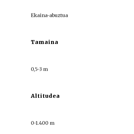
Ekaina-abuztua
Tamaina
0,5-3 m
Altitudea
0-1.400 m