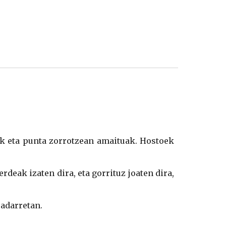
ak eta punta zorrotzean amaituak. Hostoek
deak izaten dira, eta gorrituz joaten dira,
 adarretan.