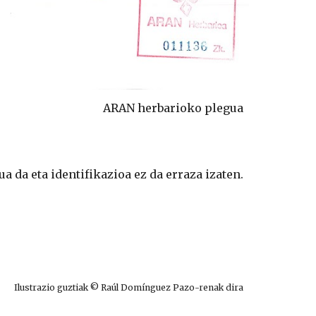
ARAN herbarioko plegua
a da eta identifikazioa ez da erraza izaten.
Ilustrazio guztiak © Raúl Domínguez Pazo-renak dira