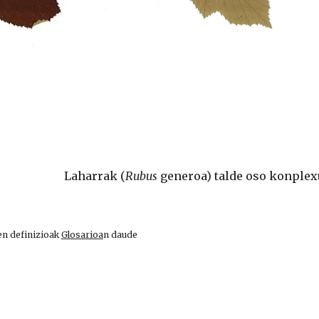
Laharrak (
Rubus 
generoa) talde oso konplexu
en definizioak
Glosarioa
n daude