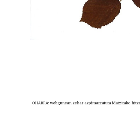
OHARRA: webgunean zehar
azpimarratuta
idatzitako hitz