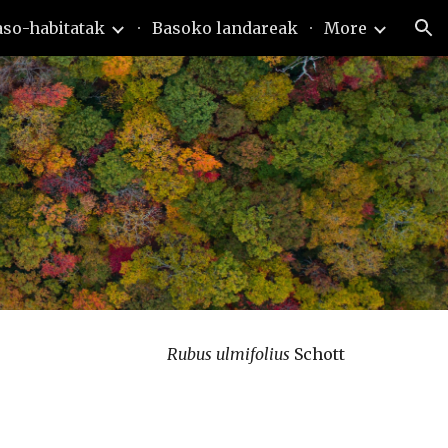
aso-habitatak
Basoko landareak
More
ion
Rubus ulmifolius 
Schott