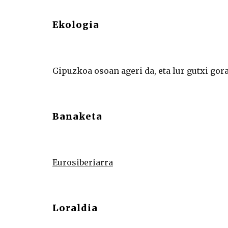
Ekologia
Gipuzkoa osoan ageri da, eta lur gutxi gora
Banaketa
Eurosiberiarra
Loraldia