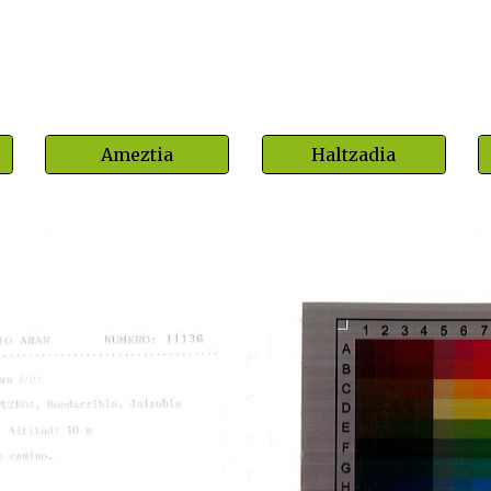
Ameztia
Haltzadia