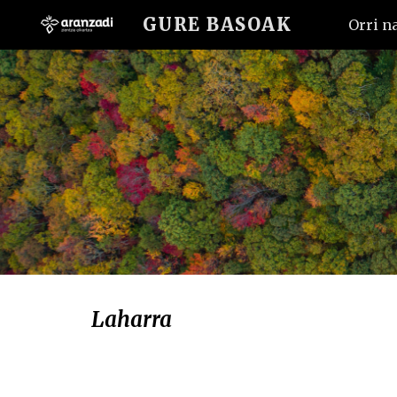
GURE BASOAK
Orri n
Sk
Laharra