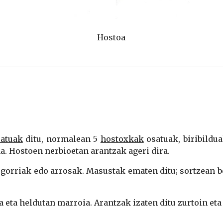
Hostoa
atuak
ditu, normalean 5
hostoxkak
osatuak, biribildu
na. Hostoen nerbioetan arantzak ageri dira.
 gorriak edo arrosak. Masustak ematen ditu; sortzean ber
a eta heldutan marroia. Arantzak izaten ditu zurtoin eta