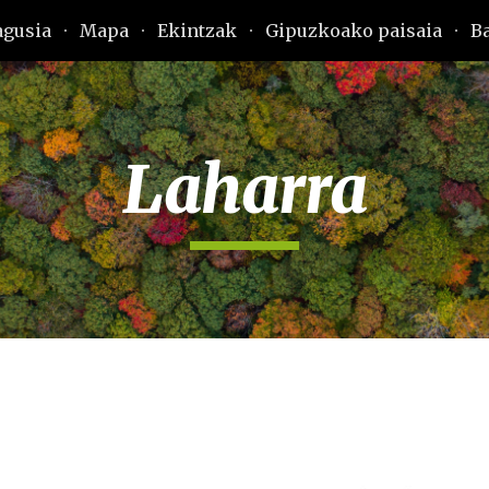
agusia
Mapa
Ekintzak
Gipuzkoako paisaia
B
ip to main content
Skip to navigat
Laharra