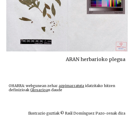
ARAN herbarioko plegua
OHARRA: webgunean zehar
azpimarratuta
idatzitako hitzen
definizioak
Glosarioa
n daude
Ilustrazio guztiak © Raúl Domínguez Pazo-renak dira