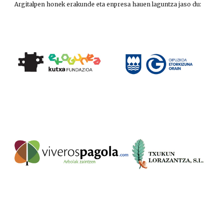
Argitalpen honek erakunde eta enpresa hauen laguntza jaso du: