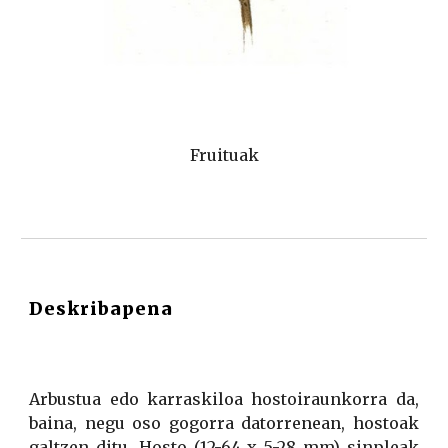
Fruituak
Deskribapena
Arbustua edo karraskiloa hostoiraunkorra da,
baina, negu oso gogorra datorrenean, hostoak
galtzen ditu. Hosto (12-64 x 5-28 mm)
sinpleak