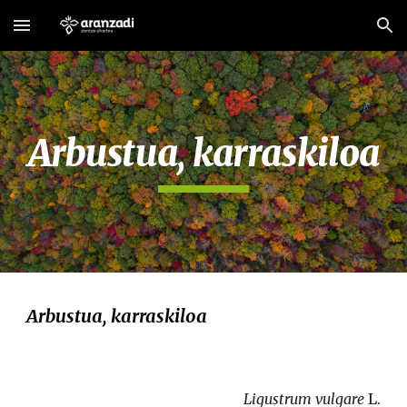
Skip to main content
Skip to navigation
Arbustua, karraskiloa
Arbustua, karraskiloa
Ligustrum vulgare 
L.