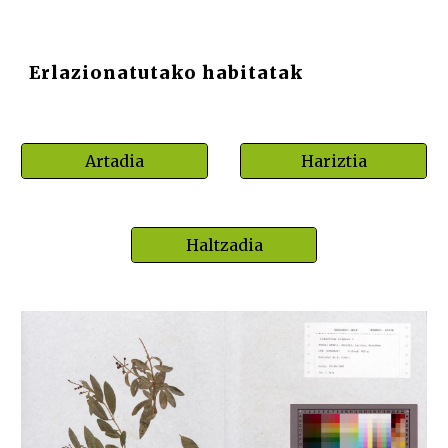
Erlazionatutako habitatak
Artadia
Hariztia
Haltzadia