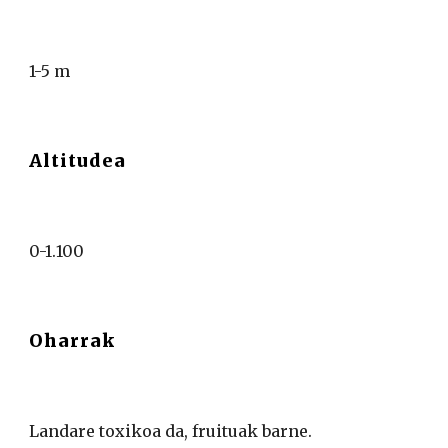
1-5 m
Altitudea
0-1.100
Oharrak
Landare toxikoa da, fruituak barne.