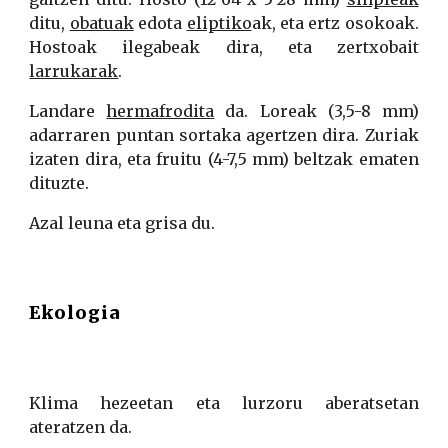
ditu,
obatuak
edota
eliptiko
ak, eta ertz osokoak.
Hostoak ilegabeak dira, eta zertxobait
larrukarak
.
Landare
hermafrodita
da. Loreak (3,5-8 mm)
adarraren puntan sortaka agertzen dira. Zuriak
izaten dira, eta fruitu (4-7,5 mm) beltzak ematen
dituzte.
Azal leuna eta grisa du.
Ekologia
Klima hezeetan eta lurzoru aberatsetan
ateratzen da.