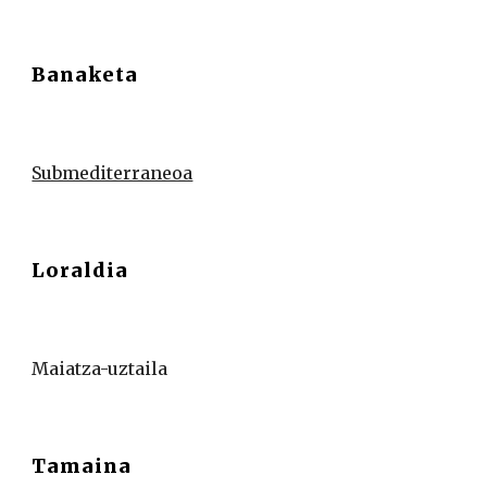
Banaketa
Submediterraneoa
Loraldia
Maiatza-uztaila
Tamaina