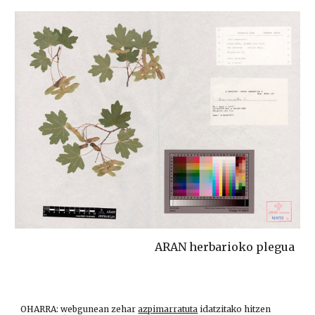
ARAN herbarioko plegua
OHARRA: webgunean zehar
azpimarratuta
idatzitako hitzen