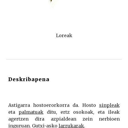
Loreak
Deskribapena
Astigarra hostoerorkorra da. Hosto
sinpleak
eta
palmatuak
ditu, ertz osokoak, eta ileak
agertzen dira azpialdean zein nerbioen
inguruan. Gutxi-asko
larrukarak
.