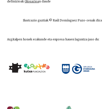
definizioak
Glosarioa
n daude
Ilustrazio guztiak © Raúl Domínguez Pazo-renak dira
Argitalpen honek erakunde eta enpresa hauen laguntza jaso du: