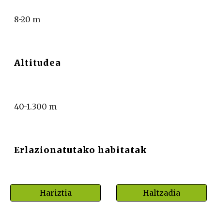
8-20 m
Altitudea
40-1.300 m
Erlazionatutako habitatak
Hariztia
Haltzadia