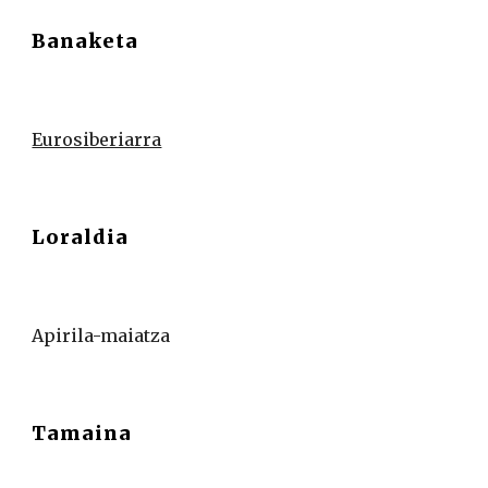
Banaketa
Eurosiberiarra
Loraldia
Apirila-maiatza
Tamaina