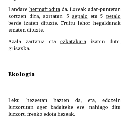
Landare
hermafrodita
da. Loreak adar-puntetan
sortzen dira, sortatan. 5
sepalo
eta 5
petalo
berde izaten dituzte. Fruitu lehor hegaldunak
ematen dituzte.
Azala zartatua eta
ezkatakara
izaten dute,
grisaxka.
Ekologia
Leku hezeetan hazten da, eta, edozein
lurzorutan ager badaiteke ere, nahiago ditu
lurzoru fresko edota hezeak.