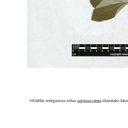
OHARRA: webgunean zehar
azpimarratuta
idatzitako hitz