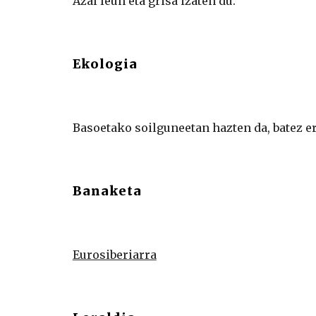
Azal leun eta grisa izaten du.
Ekologia
Basoetako soilguneetan hazten da, batez er
Banaketa
Eurosiberiarra