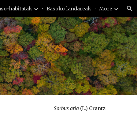
aso-habitatak
Basoko landareak
More
ion
Sorbus aria 
(L.) Crantz