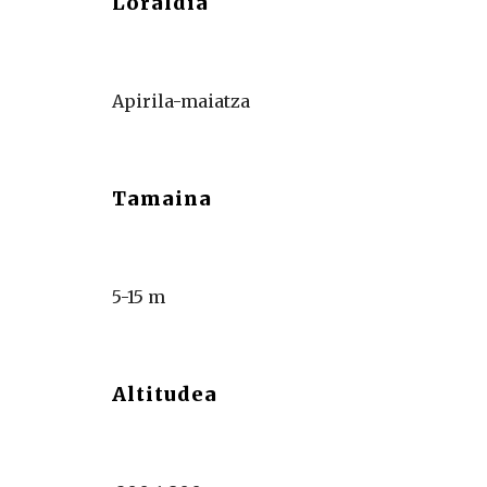
Loraldia
Apirila-maiatza
Tamaina
5-15 m
Altitudea