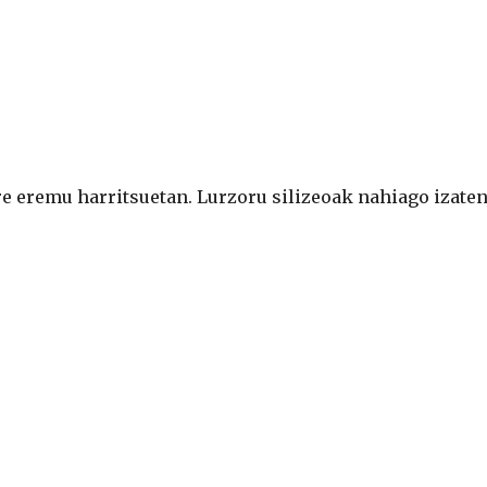
e eremu harritsuetan. Lurzoru silizeoak nahiago izaten 