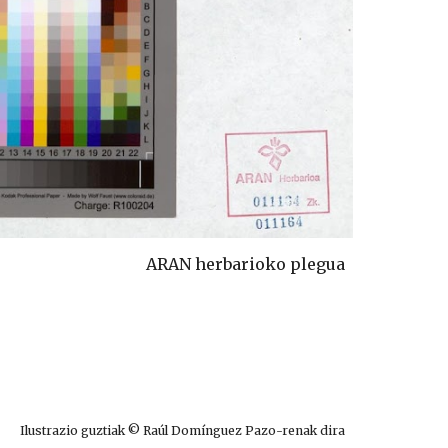
ARAN herbarioko plegua
Ilustrazio guztiak © Raúl Domínguez Pazo-renak dira