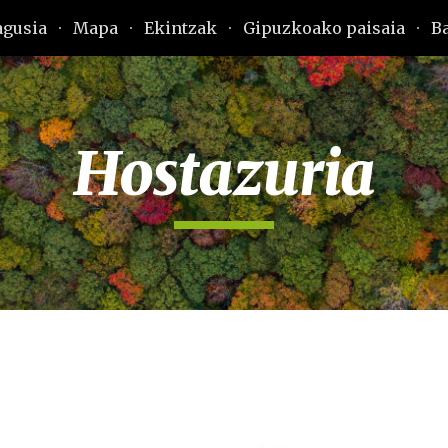
agusia
Mapa
Ekintzak
Gipuzkoako paisaia
B
ip to main content
Skip to navigat
Hostazuria