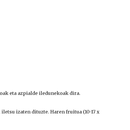
oak eta azpialde iledunekoak dira. 
a iletsu izaten dituzte. Haren fruitua (10-17 x 