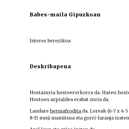
Babes-maila Gipuzkoan
Interes berezikoa
Deskribapena
Hostazuria hostoerorkorra da. Haren hostoa
Hostoen azpialdea erabat zuria da.
Landare 
hermafrodita 
da. Loreak (6-7 x 4-
8-15 mm) mamitsua eta gorri-laranja izaten