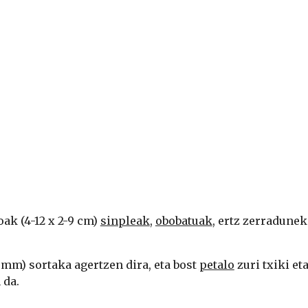
k (4-12 x 2-9 cm) 
sinpleak
, 
obobatuak
, ertz zerradunek
5 mm) sortaka agertzen dira, eta bost 
petalo
 zuri txiki et
 da.