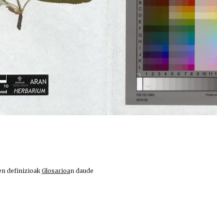
en definizioak
Glosarioa
n daude