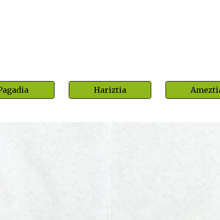
Pagadia
Hariztia
Amezti