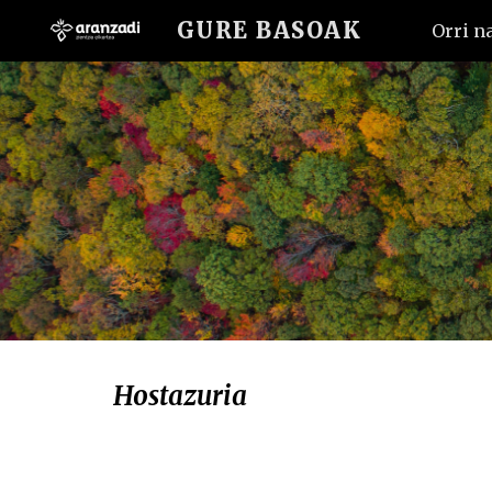
GURE BASOAK
Orri n
Sk
Hostazuria 