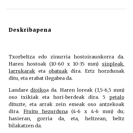
Deskribapena
Txorbeltza edo zinurria hostoiraunkorra da.
Haren hostoak (10-60 x 10-35 mm)
sinpleak
,
larrukarak
eta
obatuak
dira. Ertz horzdunak
ditu, eta erabat ilegabea da.
Landare
dioiko
a da. Haren loreak (3,5-6,5 mm)
oso txikiak eta hori-berdeak dira. 5
petalo
dituzte, eta arrak zein emeak oso antzekoak
dira.
Fruitu hezurduna
(4-6 x 4-6 mm) du;
hasieran, gorria da, eta, heltzean, beltz
bilakatzen da.