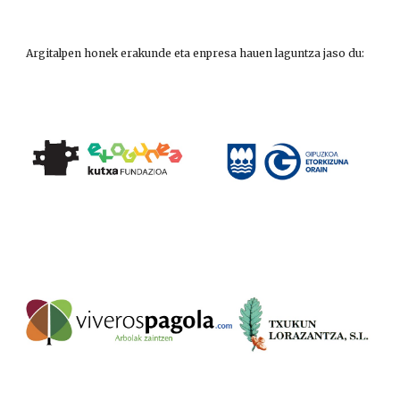
Argitalpen honek erakunde eta enpresa hauen laguntza jaso du: