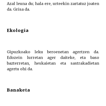
Azal leuna du; hala ere, urteekin zartatuz joaten
da. Grisa da.
Ekologia
Gipuzkoako leku beroenetan agertzen da.
Edozein lurretan ager daiteke, eta baso
bazterretan, heskaietan eta sastrakadietan
agertu ohi da.
Banaketa