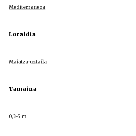
Mediterraneoa
Loraldia
Maiatza-uztaila
Tamaina
0,3-5 m