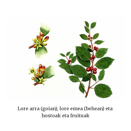
Lore arra (goian), lore emea (behean) eta 
hostoak eta fruituak