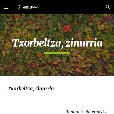
Skip to main content
Skip to navigation
Txorbeltza, zinurria
Txorbeltza, zinurria
Rhamnus alaternus
 L.