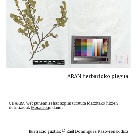
ARAN herbarioko plegua
OHARRA: webgunean zehar
azpimarratuta
idatzitako hitzen
definizioak
Glosarioa
n daude
Ilustrazio guztiak © Raúl Domínguez Pazo-renak dira