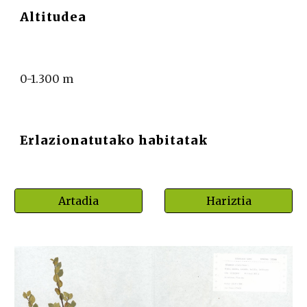
Altitudea
0-1.300 m
Erlazionatutako habitatak
Artadia
Hariztia