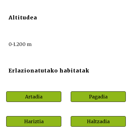
Altitudea
0-1.200 m
Erlazionatutako habitatak
Artadia
Pagadia
Hariztia
Haltzadia