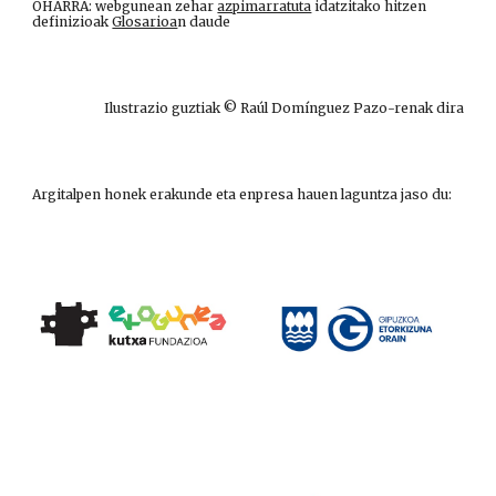
OHARRA: webgunean zehar
azpimarratuta
idatzitako hitzen
definizioak
Glosarioa
n daude
Ilustrazio guztiak © Raúl Domínguez Pazo-renak dira
Argitalpen honek erakunde eta enpresa hauen laguntza jaso du: