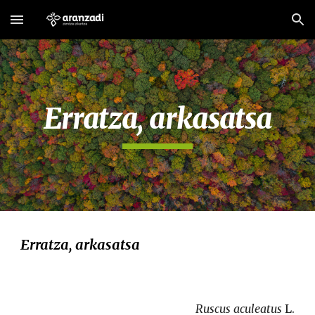
Skip to main content
Skip to navigation
Erratza, arkasatsa
Erratza, arkasatsa
Ruscus aculeatus 
L.