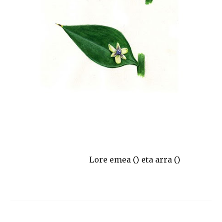
Lore emea () eta arra ()