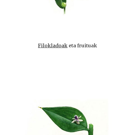
Filokladoak
 eta fruituak