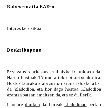
Babes-maila EAE-n
Interes berezikoa
Deskribapena
Erratza edo arkasatsa zuhaixka iraunkorra da.
Haren hostoak 3-7 mm arteko pikortxoak dira.
Hosto-itxurako atala zurtoinaren eraldaketa bat
da,
kladodioa
, eta hor dago hostoa.
Kladodioa
arantza batean amaitzen da, eta ez du ilerik.
Landare
dioikoa
da. Loreak
kladodioan
bertan