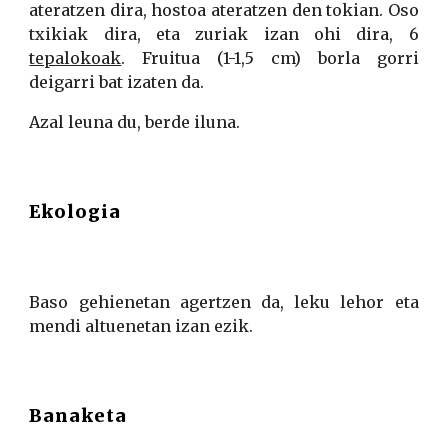
ateratzen dira, hostoa ateratzen den tokian. Oso
txikiak dira, eta zuriak izan ohi dira, 6
tepalokoak
. Fruitua (1-1,5 cm) borla gorri
deigarri bat izaten da.
Azal leuna du, berde iluna.
Ekologia
Baso gehienetan agertzen da, leku lehor eta
mendi altuenetan izan ezik.
Banaketa