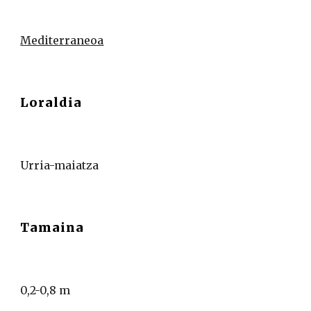
Mediterraneoa
Loraldia
Urria-maiatza
Tamaina
0,2-0,8 m